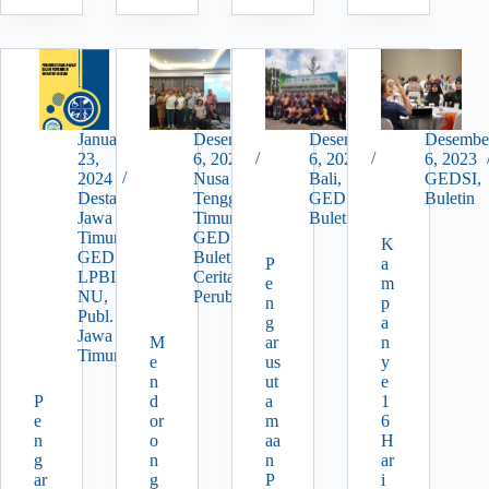
Gender
Bidang
Ekonomi
KPPPA:
Pengarusutamaan
Gender
Agar
Januari
Desember
Desember
Desembe
Dilakukan
23,
6, 2023
6, 2023
6, 2023
Secara
2024
Nusa
Bali
,
GEDSI
,
Kolaboratif
Destana
,
Tenggara
GEDSI
,
Buletin
Jawa
Timur
,
Buletin
Timur
,
GEDSI
,
K
GEDSI
,
Buletin
,
P
a
LPBI
Cerita
e
m
NU
,
Perubahan
n
p
Publ.
g
a
Jawa
M
ar
n
Timur
e
us
y
n
ut
e
P
d
a
1
e
or
m
6
n
o
aa
H
g
n
n
ar
ar
g
P
i