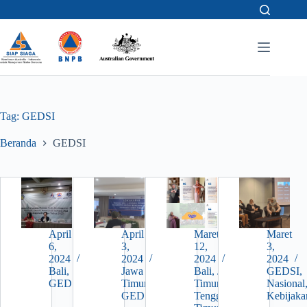
Skip
to
content
Tag:
GEDSI
Beranda
GEDSI
April
April
Maret
Maret
6,
3,
12,
3,
2024
2024
2024
2024
Bali
,
Jawa
Bali
,
Jawa
GEDSI
,
GEDSI
Timur
,
Timur
,
Nusa
Nasional
GEDSI
Tenggara
Kebijaka