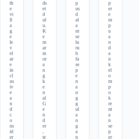
th
ds
p
p
e
et
us
er
vi
d
d
e
ll
ul
al
m
a
u.
a
p
g
K
m
u
e
e
se
a
le
m
lu
n
v
ar
ru
d
el
in
h
a
ar
or
fa
n
e
a
se
k
in
n
p
el
cl
g
e
o
us
k
n
m
iv
e
a
p
e
n
n
o
a
al
g
k
n
G
g
re
d
e
ul
nt
c
n
a
a
o
d
n
n
ns
er
g
se
id
,
a
p
er
te
n
er