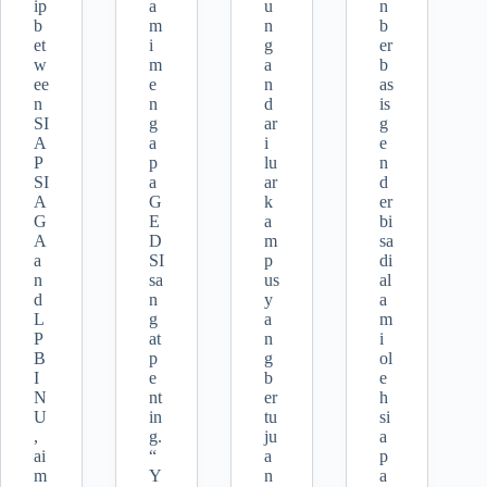
ip
a
u
n
b
m
n
b
et
i
g
er
w
m
a
b
ee
e
n
as
n
n
d
is
SI
g
ar
g
A
a
i
e
P
p
lu
n
SI
a
ar
d
A
G
k
er
G
E
a
bi
A
D
m
sa
a
SI
p
di
n
sa
us
al
d
n
y
a
L
g
a
m
P
at
n
i
B
p
g
ol
I
e
b
e
N
nt
er
h
U
in
tu
si
,
g.
ju
a
ai
“
a
p
m
Y
n
a