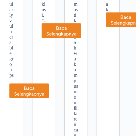
ul
kl
m
a
ar
us
as
k.
ly
i,
ti
Baca
v
”.
k
Kam
Selengkapn
ul
a
Baca
16
n
n
Mendorong
Selengkapnya
Hari
er
b
Penyandang
Anti
a
a
Disabilitas
Keke
bl
h
Menjadi
terh
e
w
Agen
Per
gr
a
Perubahan
dala
o
k
Penanggulangan
upay
u
a
Bencana
Pena
ps
m
Benc
.
p
us
Baca
m
Pengarusutamaan
Selengkapnya
e
GEDSI
m
Dalam
ili
Pemenuhan
ki
Indikator
re
Destana
n
ca
n