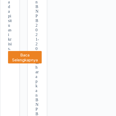
a
n
d
B
a
N
pi
P
sit
B
u
2
as
0
i
2
kr
1-
isi
2
s.
0
2
Baca
4,
ADRA
Selengkapnya
di
h
ar
a
p
k
a
n
B
N
P
B