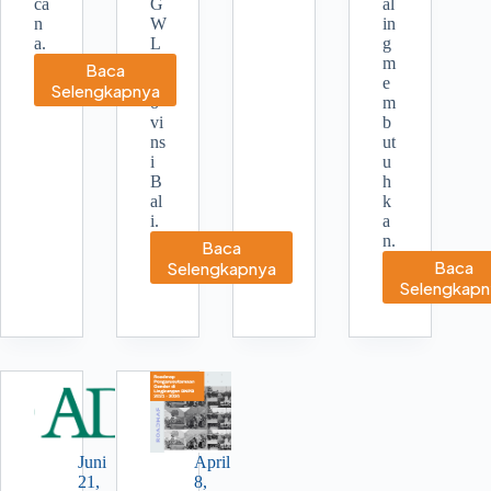
ca
G
al
n
W
in
a.
L
g
di
m
Baca
Pr
e
Ringkasan
Selengkapnya
o
m
Persoalan
vi
b
No.
ns
ut
4
i
u
B
h
al
k
i.
a
n.
Baca
Gaya
Baca
Selengkapnya
Sara
Dewata
Selengkapn
Juni
April
21,
8,