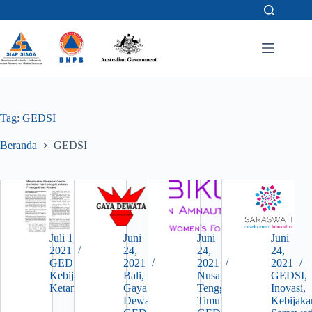
Skip
to
content
Tag:
GEDSI
Beranda
GEDSI
Juli 1,
Juni
Juni
Juni
2021
24,
24,
24,
GEDSI
,
2021
2021
2021
Kebijakan
,
Bali
,
Nusa
GEDSI
,
Ketangguhan
Gaya
Tenggara
Inovasi
,
Dewata
,
Timur
,
Kebijaka