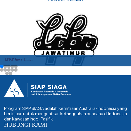
k
n
p
LPKP Jawa Timur
Program SIAP SIAGA adalah Kemitraan Australia-Indonesia yang
bertujuan untuk menguatkan ketangguhan bencana di Indonesia
dan Kawasan Indo-Pasifik
HUBUNGI KAMI