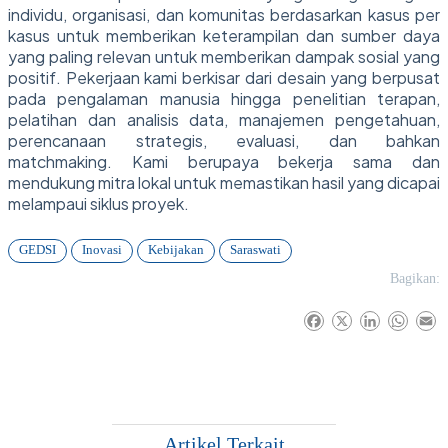
individu, organisasi, dan komunitas berdasarkan kasus per
kasus untuk memberikan keterampilan dan sumber daya
yang paling relevan untuk memberikan dampak sosial yang
positif. Pekerjaan kami berkisar dari desain yang berpusat
pada pengalaman manusia hingga penelitian terapan,
pelatihan dan analisis data, manajemen pengetahuan,
perencanaan strategis, evaluasi, dan bahkan
matchmaking. Kami berupaya bekerja sama dan
mendukung mitra lokal untuk memastikan hasil yang dicapai
melampaui siklus proyek.
GEDSI
Inovasi
Kebijakan
Saraswati
Bagikan:
F
X
L
W
E
a
i
h
m
c
n
a
a
e
k
t
i
b
e
s
l
o
d
A
o
I
p
Artikel Terkait