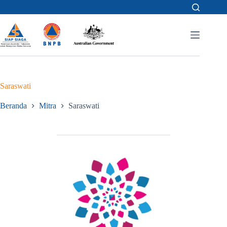
Skip
to
content
Saraswati
Beranda
Mitra
Saraswati