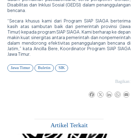
Disabilitas dan Inklusi Sosial (GEDSI) dalam penanggulangan
bencana.
“Secara khusus kami dari Program SIAP SIAGA berterima
kasih atas sambutan baik dari pemerintah provinsi (Jawa
Timur) kepada program SIAP SIAGA. Kami berharap ke depan
makin kuat sinergitas antara pemerintah dan nonpemerintah
dalam mendorong efektivitas penanggulangan bencana di
Jatim,” kata Ancilla Bere, Koordinator Program SIAP SIAGA
Jawa Timur.
Jawa Timur
Buletin
SIK
Bagikan:
F
X
L
W
E
a
i
h
m
c
n
a
a
e
k
t
i
b
e
s
l
Artikel Terkait
o
d
A
o
I
p
k
n
p