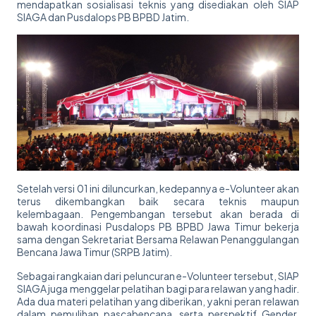
mendapatkan sosialisasi teknis yang disediakan oleh SIAP
SIAGA dan Pusdalops PB BPBD Jatim.
Setelah versi 01 ini diluncurkan, kedepannya e-Volunteer akan
terus dikembangkan baik secara teknis maupun
kelembagaan. Pengembangan tersebut akan berada di
bawah koordinasi Pusdalops PB BPBD Jawa Timur bekerja
sama dengan Sekretariat Bersama Relawan Penanggulangan
Bencana Jawa Timur (SRPB Jatim).
Sebagai rangkaian dari peluncuran e-Volunteer tersebut, SIAP
SIAGA juga menggelar pelatihan bagi para relawan yang hadir.
Ada dua materi pelatihan yang diberikan, yakni peran relawan
dalam pemulihan pascabencana, serta perspektif Gender,