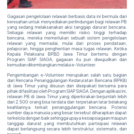
Gagasan pengelolaan relawan berbasis data ini bermula dari
keresahan untuk menyediakan perlindungan bagi relawan PB
yang sedang melaksanakan aksi tanggap darurat bencana.
Sebagai relawan yang memiliki risiko tinggi terhadap
bencana, mereka memerlukan sebuah sistem pengelolaan
relawan yang memadai, mulai dari proses pendataan,
pelaporan, hingga penghentian masa tugas relawan. Ketika
Kepala Pelaksana BPBD Jawa Timur bertemu dengan
Program SIAP SIAGA, gagasan itu pun diwujudkan dan
kemudian dikembangkan melalui e-Volunteer.
Pengembangan e-Volunteer merupakan salah satu bagian
dari Rencana Penanggulangan Kedaruratan Bencana (RPKB)
di Jawa Timur yang disusun dan disepakati bersama para
pihak difasilitasi oleh Program SIAP SIAGA. Dengan aplikasi ini,
relawan PB di Jawa Timur yang diperkirakan berjumlah lebih
dari 2.500 orang bisa terdata dan terpetakan latar belakang
keahliannya terkait penanggulangan bencana. Potensi
sumber daya manusia yang besar tersebut diharapkan dapat
terkelola dengan baik sehingga upaya kesiapsiagaan maupun
tanggap darurat yang membutuhkan partisipasi relawan
dapat berlangsung secara lebih terstruktur, sistematis, dan