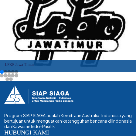
LPKP Jawa Timur
Program SIAP SIAGA adalah Kemitraan Australia-Indonesia yang
bertujuan untuk menguatkan ketangguhan bencana di Indonesia
dan Kawasan Indo-Pasifik
HUBUNGI KAMI