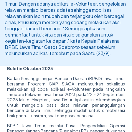
Timur. Dengan adanya aplikasi e-Volunteer, pengelolaan
relawan menjadi berbasis data sehingga mobilisasi
relawan akan lebih mudah dan terjangkau oleh berbagai
pihak, khususnya mereka yang sedang melakukan aksi
tanggap darurat bencana. “Semoga aplikasi ini
bermanfaat untuk kita dan kita bisa gunakan untuk
kegiatan-kegiatan ke depan,” kata Kepala Pelaksana
BPBD Jawa Timur Gatot Soebroto sesaat sebelum
meluncurkan aplikasi tersebut pada Sabtu (23/9).
Buletin Oktober 2023
Badan Penanggulangan Bencana Daerah (BPBD) Jawa Timur
bersama Program SIAP SIAGA meluncurkan sekaligus
melakukan uji coba aplikasi e-Volunteer pada rangkaian
Jambore Relawan Jawa Timur 2023 pada 22 – 24 September
2023 lalu di Magetan, Jawa Timur. Aplikasi ini dikembangkan
untuk mengelola basis data relawan penanggulangan
bencana di Jawa Timur sehingga mudah untuk dimobilisasi
baik pada situasi pra, saat dan pascabencana.
BPBD Jawa Timur, melalui Pusat Pengendalian Operasi
Penanggulangan Bencana (Pusdalops PB), dengan dukungan