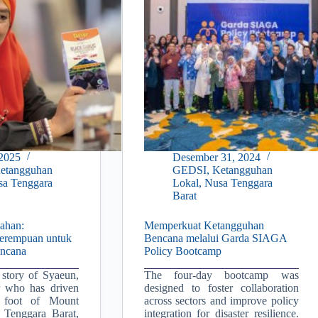
 2025
Desember 31, 2024
etangguhan
GEDSI
,
Ketangguhan
sa Tenggara
Lokal
,
Nusa Tenggara
Barat
bahan:
Memperkuat Ketangguhan
erempuan untuk
Bencana melalui Garda SIAGA
ncana
Policy Bootcamp
 story of Syaeun,
The four-day bootcamp was
 who has driven
designed to foster collaboration
 foot of Mount
across sectors and improve policy
 Tenggara Barat,
integration for disaster resilience.