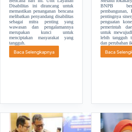
Bencana hari ini. Unit Layanan
Melalui lokakarya
Disabilitas ini dirancang untuk
BNPB ber
memastikan penanganan bencana
pembangunan, 
melibatkan penyandang disabilitas
pentingnya siner
sebagai mitra penting yang
penguatan kone
wawasan dan pengalamannya
pemerintah da
merupakan kunci untuk
untuk mewujud
menciptakan masyarakat yang
lebih tangguh 
tangguh.
dan perubahan ik
Baca Selengkapnya
Baca Seleng
Australia
BN
dan
Do
Indonesia
Bal
Memperkuat
Int
Penanganan
RP
Bencana melalui
da
Peluncuran
RP
Unit
20
Layanan
20
Disabilitas