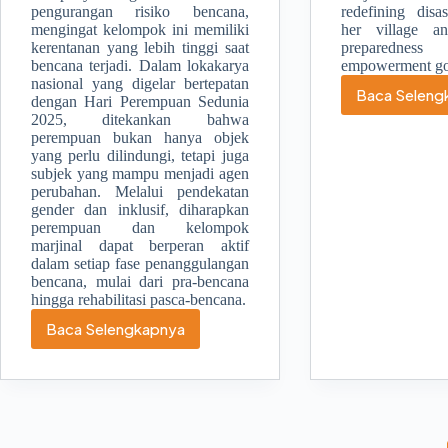
pengurangan risiko bencana,
redefining disas
mengingat kelompok ini memiliki
her village a
kerentanan yang lebih tinggi saat
preparedness
bencana terjadi. Dalam lokakarya
empowerment go
nasional yang digelar bertepatan
Baca Seleng
dengan Hari Perempuan Sedunia
Aks
2025, ditekankan bahwa
Per
perempuan bukan hanya objek
Pe
yang perlu dilindungi, tetapi juga
Pe
subjek yang mampu menjadi agen
unt
perubahan. Melalui pendekatan
Ke
gender dan inklusif, diharapkan
Be
perempuan dan kelompok
marjinal dapat berperan aktif
dalam setiap fase penanggulangan
bencana, mulai dari pra-bencana
hingga rehabilitasi pasca-bencana.
Baca Selengkapnya
BNPB
dan
Bappenas:
Perlu
Penguatan
Peran