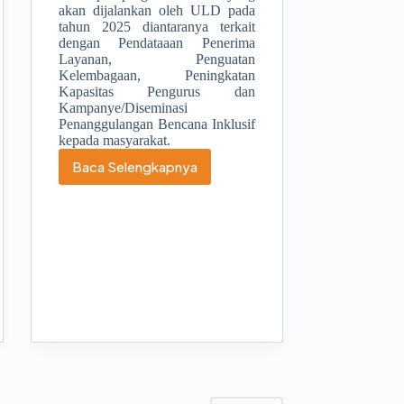
akan dijalankan oleh ULD pada
tahun 2025 diantaranya terkait
dengan Pendataaan Penerima
Layanan, Penguatan
Kelembagaan, Peningkatan
Kapasitas Pengurus dan
Kampanye/Diseminasi
Penanggulangan Bencana Inklusif
kepada masyarakat.
Baca Selengkapnya
Peluncuran
Unit
Layanan
Disabilitas
Badan
Penanggulangan
Bencana
Daerah
Provinsi
NTB