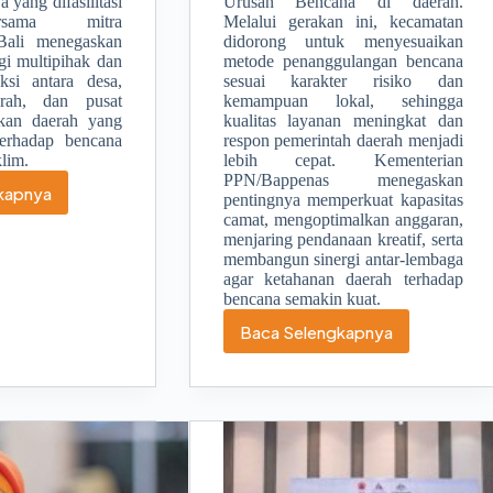
 yang difasilitasi
Urusan Bencana di daerah.
sama mitra
Melalui gerakan ini, kecamatan
Bali menegaskan
didorong untuk menyesuaikan
gi multipihak dan
metode penanggulangan bencana
ksi antara desa,
sesuai karakter risiko dan
erah, dan pusat
kemampuan lokal, sehingga
kan daerah yang
kualitas layanan meningkat dan
terhadap bencana
respon pemerintah daerah menjadi
lim.
lebih cepat. Kementerian
PPN/Bappenas menegaskan
kapnya
pentingnya memperkuat kapasitas
PB
camat, mengoptimalkan anggaran,
rong
menjaring pendanaan kreatif, serta
i
membangun sinergi antar-lembaga
egrasikan
agar ketahanan daerah terhadap
B
bencana semakin kuat.
lam
JMD
Baca Selengkapnya
Kemendagri:
25–
KENCANA
29
Untuk
Memperbaiki
Penanggulangan
Bencana
di
Daerah