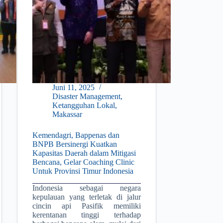
Juni 11, 2025
Disaster Management
,
Ketangguhan Lokal
,
Makassar
Kemendagri, Bappenas dan
BNPB Bersinergi Kuatkan
Kapasitas Daerah dalam Mitigasi
Bencana, Gelar Coaching Clinic
Untuk Provinsi Timur Indonesia
Indonesia sebagai negara
kepulauan yang terletak di jalur
cincin api Pasifik memiliki
kerentanan tinggi terhadap