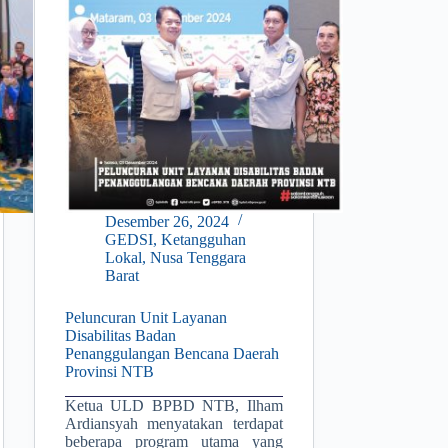
Mitigasi
Bencana,
Gelar
Coaching
Clinic
Untuk
Provinsi
Timur
Indonesia
Desember 26, 2024
GEDSI
,
Ketangguhan
Lokal
,
Nusa Tenggara
Barat
Peluncuran Unit Layanan
Disabilitas Badan
Penanggulangan Bencana Daerah
Provinsi NTB
Ketua ULD BPBD NTB, Ilham
Ardiansyah menyatakan terdapat
beberapa program utama yang