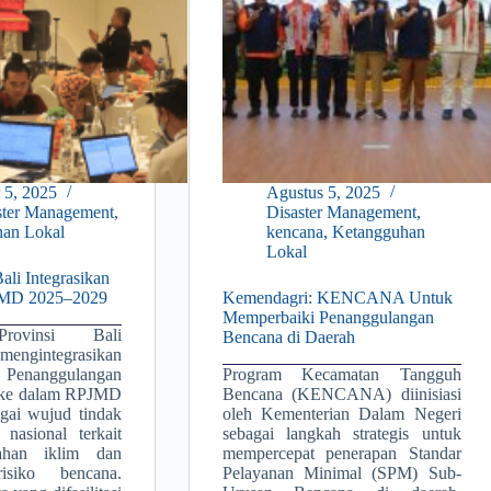
 5, 2025
Agustus 5, 2025
ster Management
,
Disaster Management
,
an Lokal
kencana
,
Ketangguhan
Lokal
i Integrasikan
MD 2025–2029
Kemendagri: KENCANA Untuk
Memperbaiki Penanggulangan
Provinsi Bali
Bencana di Daerah
engintegrasikan
nanggulangan
Program Kecamatan Tangguh
 ke dalam RPJMD
Bencana (KENCANA) diinisiasi
gai wujud tindak
oleh Kementerian Dalam Negeri
 nasional terkait
sebagai langkah strategis untuk
bahan iklim dan
mempercepat penerapan Standar
isiko bencana.
Pelayanan Minimal (SPM) Sub-