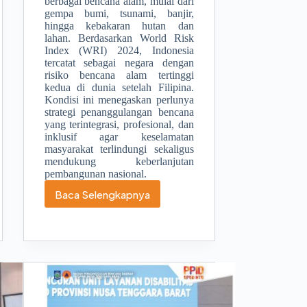
berbagai bencana alam, mulai dari
gempa bumi, tsunami, banjir,
hingga kebakaran hutan dan
lahan. Berdasarkan World Risk
Index (WRI) 2024, Indonesia
tercatat sebagai negara dengan
risiko bencana alam tertinggi
kedua di dunia setelah Filipina.
Kondisi ini menegaskan perlunya
strategi penanggulangan bencana
yang terintegrasi, profesional, dan
inklusif agar keselamatan
masyarakat terlindungi sekaligus
mendukung keberlanjutan
pembangunan nasional.
Baca Selengkapnya
Kemendagri,
Bappenas
dan
BNPB
Bersinergi
Kuatkan
Kapasitas
Daerah
dalam