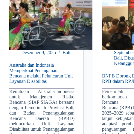
Desember 9, 2025
Bali
September
Bali
,
Disa
Ketangguh
Australia dan Indonesia
Memperkuat Penanganan
Bencana melalui Peluncuran Unit
BNPB Dorong Bal
Layanan Disabilitas
RPB dalam RPJ
Kemitraan Australia-Indonesia
Pemerintah 
untuk Manajemen Risiko
berkomitmen m
Bencana (SIAP SIAGA) bersama
Rencana Pe
dengan Pemerintah Provinsi Bali,
Bencana (RPB)
dan Badan Penanggulangan
2025–2029 seba
Bencana Daerah (BPBD)
lanjut kebijakan
meluncurkan Unit Layanan
adaptasi peru
Disabilitas untuk Penanggulangan
pengurangan r