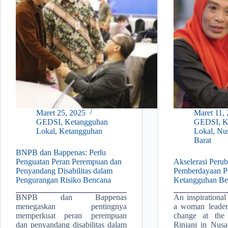
Maret 25, 2025
Maret 11,
GEDSI
,
Ketangguhan
GEDSI
,
K
Lokal
,
Ketangguhan
Lokal
,
Nu
Barat
BNPB dan Bappenas: Perlu
Penguatan Peran Perempuan dan
Akselerasi Peru
Penyandang Disabilitas dalam
Pemberdayaan P
Pengurangan Risiko Bencana
Ketangguhan Be
BNPB dan Bappenas
An inspirational
menegaskan pentingnya
a woman leader
memperkuat peran perempuan
change at the
dan penyandang disabilitas dalam
Rinjani in Nusa