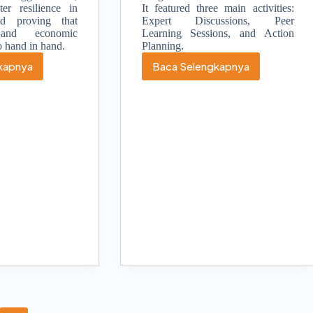
ter resilience in
It featured three main activities:
nd proving that
Expert Discussions, Peer
 and economic
Learning Sessions, and Action
 hand in hand.
Planning.
kapnya
Baca Selengkapnya
elerasi
Memperkuat
ubahan:
Ketangguhan
mberdayaan
Bencana
rempuan
melalui
uk
Garda
tangguhan
SIAGA
ncana
Policy
Bootcamp