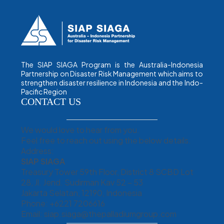
The SIAP SIAGA Program is the Australia-Indonesia
Partnership on Disaster Risk Management which aims to
strengthen disaster resilience in Indonesia and the Indo-
Pacific Region
CONTACT US
We would love to hear from you.
Feel free to reach out using the below details.
Address:
SIAP SIAGA
Treasury Tower 59th Floor, District 8 SCBD Lot
28, Jl. Jend. Sudirman Kav 52 – 53
Jakarta Selatan, 12190, Indonesia
Phone: +6221 7206616
Email: siap.siaga@thepalladiumgroup.com