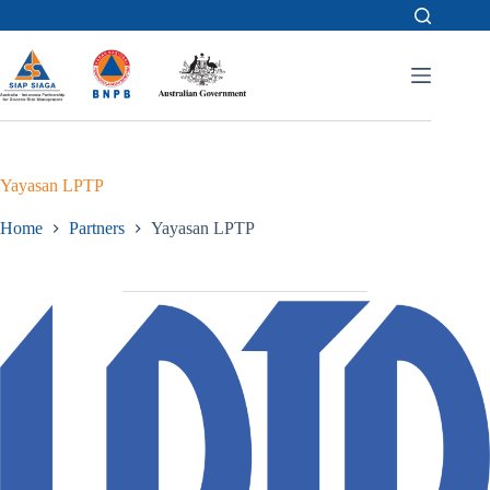
Skip
to
content
Yayasan LPTP
Home
Partners
Yayasan LPTP