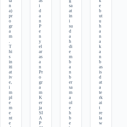
ta
as
g
k
n
i
sa
e
a)
d
at
b
pr
a
in
ut
o
n
i
u
gr
P
su
h
a
e
d
a
m
n
a
n
.
y
h
a
T
el
di
k
hi
ar
e
a
s
as
m
n
in
a
b
b
iti
n
a
as
at
Pr
n
is
iv
o
b
d
e,
gr
er
at
i
a
sa
a
m
m
m
te
pl
K
a
rk
e
er
ol
ai
m
ja
e
t
e
SI
h
re
nt
A
b
la
e
P
e
w