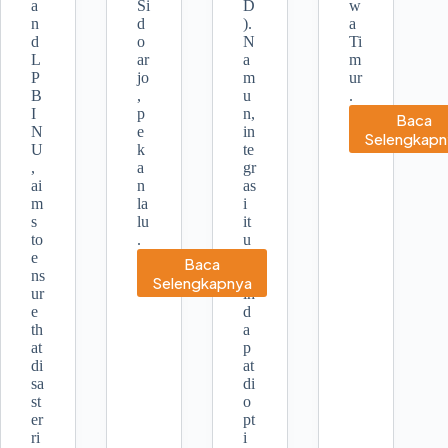
a
Si
D
w
n
d
).
a
d
o
N
Ti
L
ar
a
m
P
jo
m
ur
B
,
u
.
I
p
n,
Baca
N
e
in
Per
Selengkapn
U
k
te
Mobil
,
a
gr
Rela
ai
n
as
Pena
m
la
i
Benc
s
lu
it
deng
to
.
u
e-
e
m
Baca
Volu
ns
as
Program
Selengkapnya
ur
ih
SIAP
e
d
SIAGA
th
a
Akan
at
p
Terus
di
at
Memperkuat
sa
di
Upaya
st
o
Penanggulangan
er
pt
Bencana
ri
i