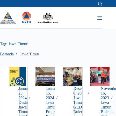
Skip
to
content
Tag:
Jawa Timur
Beranda
Jawa Timur
Januari
Januari
Desember
Novembe
23,
15,
6, 2023
16,
2024
2024
Jawa
2023
Destana
,
Jawa
Timur
,
Jawa
Jawa
Timur
,
GEDSI
,
Timur
,
Timur
,
Program
Buletin
Buletin
,