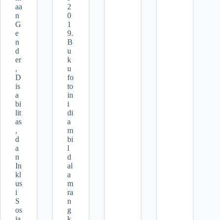
aa
2
n
0
G
1
e
9.
n
B
d
u
er
k
,
u
D
fo
is
to
a
in
bi
i
lit
di
as
a
,
m
d
bi
a
l
n
d
In
al
kl
a
us
m
i
ra
S
n
os
g
ia
k