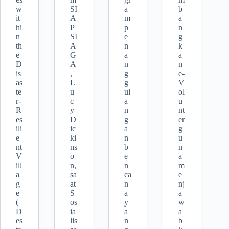
w
SI
a
b
it
A
m
a
hi
P
p
n
n
SI
e
g
th
A
n
k
e
G
a
a
D
A
n
n
is
,
g
e-
as
L
g
V
te
u
ul
ol
r-
c
a
u
R
y
n
nt
es
D
g
er
ili
ic
a
g
e
ki
n
u
nt
ns
b
n
V
o
e
a
ill
n,
n
m
a
sa
ca
e
g
at
n
nj
e
S
a
a
(
os
y
w
D
ia
a
a
es
lis
n
b