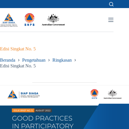
Skip
to
content
Edisi Singkat No. 5
Beranda
Pengetahuan
Ringkasan
Edisi Singkat No. 5