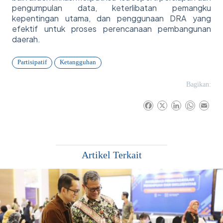
pengumpulan data, keterlibatan pemangku
kepentingan utama, dan penggunaan DRA yang
efektif untuk proses perencanaan pembangunan
daerah.
Partisipatif
Ketangguhan
Bagikan:
F
X
L
W
E
a
i
h
m
c
n
a
a
e
k
t
i
b
e
s
l
Artikel Terkait
o
d
A
o
I
p
k
n
p