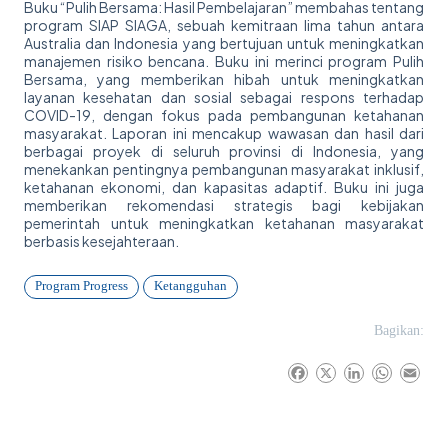
Buku “Pulih Bersama: Hasil Pembelajaran” membahas tentang
program SIAP SIAGA, sebuah kemitraan lima tahun antara
Australia dan Indonesia yang bertujuan untuk meningkatkan
manajemen risiko bencana. Buku ini merinci program Pulih
Bersama, yang memberikan hibah untuk meningkatkan
layanan kesehatan dan sosial sebagai respons terhadap
COVID-19, dengan fokus pada pembangunan ketahanan
masyarakat. Laporan ini mencakup wawasan dan hasil dari
berbagai proyek di seluruh provinsi di Indonesia, yang
menekankan pentingnya pembangunan masyarakat inklusif,
ketahanan ekonomi, dan kapasitas adaptif. Buku ini juga
memberikan rekomendasi strategis bagi kebijakan
pemerintah untuk meningkatkan ketahanan masyarakat
berbasis kesejahteraan.
Program Progress
Ketangguhan
Bagikan:
F
X
L
W
E
a
i
h
m
c
n
a
a
e
k
t
i