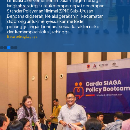
diinisiasi oleh Kementerian Dalam Negeri sebagai
langkah strategis untuk mempercepat penerapan
Standar Pelayanan Minimal (SPM) Sub-Urusan
Bencana di daerah. Melalui gerakan ini, kecamatan
didorong untuk menyesuaikan metode
penanggulangan bencana sesuai karakter risiko
dan kemampuan lokal, sehingga...
:
Baca selengkapnya
The
Ministry
of
Home
Affairs:
KENCANA
Enhances
Disaster
Management
in
the
Region