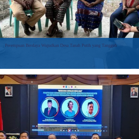
for
Inclusive
Disaster
Management
Perempuan Berdaya Wujudkan Desa Tanah Putih yang Tangguh
Sebagai ibu rumah tangga yang berkutat dengan urusan
pekerjaan rumah, termasuk anak dan suami, Yeni mengaku
pelatihan ini telah memberikan pembelajaran penting baginya...
:
Baca selengkapnya>>
Empowered
Women
Build
Resilience
in
Tanah
Putih
Village