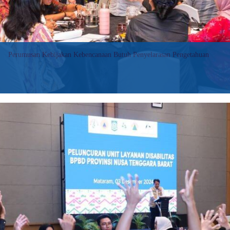
Perumusan Kebijakan Kebencanaan Butuh Penyelarasan Pengetahuan
Dalam pidatonya di sesi pembukaan, Catherine Meehan
mengatakan bahwa pertukaran pengetahuan adalah kunci inovasi
dan pembelajaran bersama untuk mendukung pengurangan risiko
bencana (PRB) yang efektif. Hal itulah yang dilakukan Pemerintah
Australia saat berkolaborasi dengan negara lain, termasuk
Indonesia, dalam program penanggulangan bencana.
:
Baca selengkapnya>>
Disaster
Policy
Formulation
Requires
Knowledge
Alignment