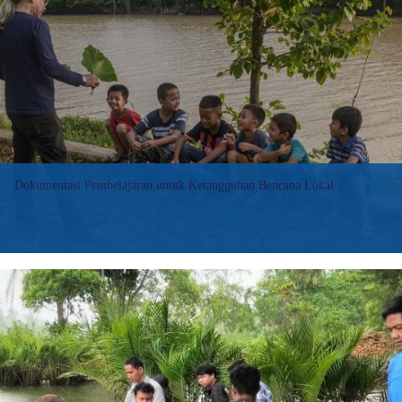
of
Balinese
Residents
Dokumentasi Pembelajaran untuk Ketangguhan Bencana Lokal
BNPB melihat bahwa para penggerak di lapangan yang berangkat
dari komunitas-komunitas lokal memiliki peranan penting dalam
meningkatkan ketangguhan lokal dan pengelolaan risiko
bencana. “Mereka berdomisili di situ, tentunya mereka...
:
Baca selengkapnya>>
Documenting
Lessons
for