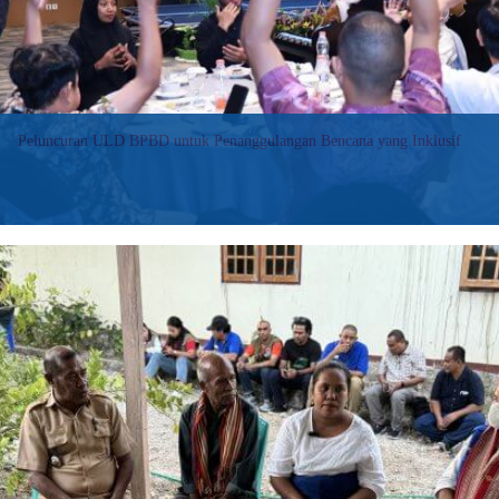
Peluncuran ULD BPBD untuk Penanggulangan Bencana yang Inklusif
Terdapat beberapa rencana kegiatan prioritas yang akan
dilaksanakan oleh ULD BPBD Provinsi NTB pada tahun 2025.
Kegiatan tersebut antara lain terkait dengan harmonisasi dan
sinkronisasi pendataan penyandang disabilitas utamanya di
daerah rawan bencana, penguatan kelembagaan ULD,
peningkatan kapasitas pengurus ULD dan pelaku
penanggulangan bencana lainnya, serta kampanye
penanggulangan bencana inklusif.
:
Baca selengkapnya>>
Launch
of
ULD
BPBD