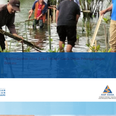
Local
Disaster
Resilience
Memberdayakan Aktor Lokal Sebagai Garda Depan Penanggulangan
Bencana
Pelibatan aktor lokal dalam manajemen risiko bencana kini semakin
kuat dengan adanya komitmen Pemerintah Indonesia terhadap
konsep Resiliensi Berkelanjutan. Aktor lokal yang tinggal...
:
Baca selengkapnya>>
Empowering
Local
Actors