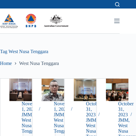
Skip
to
content
Tag
West Nusa Tenggara
Home
West Nusa Tenggara
November
November
October
October
1, 2023
1, 2023
31,
31,
JMM
,
JMM
,
2023
2023
West
West
JMM
,
JMM
,
Nusa
Nusa
West
West
Tenggara
Tenggara
Nusa
Nusa