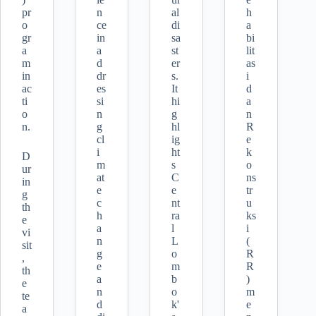
pr
n
al
h
o
ce
di
a
gr
in
sa
bi
a
a
st
lit
m
d
er
as
in
dr
s.
i
ac
es
It
d
ti
si
hi
a
o
n
g
n
n.
g
hl
R
cl
ig
e
i
ht
k
D
m
s
o
ur
at
C
ns
in
e
e
tr
g
c
nt
u
th
h
ra
ks
e
a
l
i
vi
n
L
(
sit
g
o
R
,
e
m
R
th
a
b
)
e
n
o
m
te
d
k'
e
a