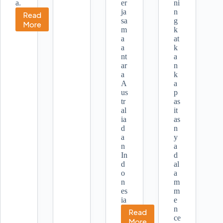
a.
er
ni
ja
n
Read
sa
g
Edukasi
More
m
k
Tentang
a
at
Bencana,
a
k
Perlu
nt
a
Pembentukan
ar
n
Museum
a
k
A
a
us
p
tr
as
al
it
ia
as
d
n
a
y
n
a
In
d
d
al
o
a
n
m
es
m
ia
e
n
Read
ce
Penguatan
More