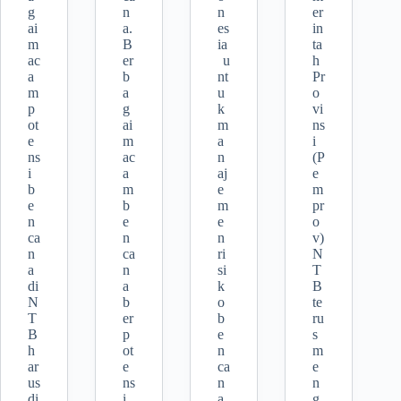
g
n
n
er
ai
a.
es
in
m
B
ia
ta
ac
er
u
h
a
b
nt
Pr
m
a
u
o
p
g
k
vi
ot
ai
m
ns
e
m
a
i
ns
ac
n
(P
i
a
aj
e
b
m
e
m
e
b
m
pr
n
e
e
o
ca
n
n
v)
n
ca
ri
N
a
n
si
T
di
a
k
B
N
b
o
te
T
er
b
ru
B
p
e
s
h
ot
n
m
ar
e
ca
e
us
ns
n
n
di
i
a.
g