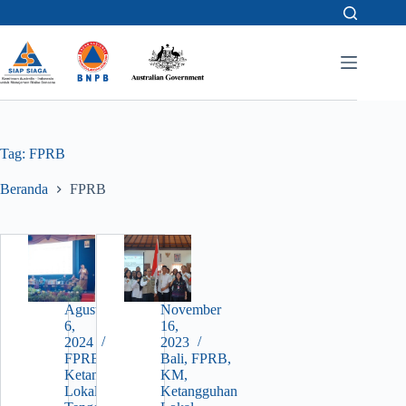
Skip
to
content
Tag:
FPRB
Beranda
FPRB
Agustus
November
6,
16,
2024
2023
FPRB
,
Bali
,
FPRB
,
Ketangguhan
KM
,
Lokal
,
Nusa
Ketangguhan