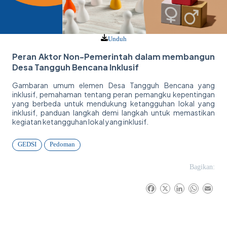
Unduh
Peran Aktor Non-Pemerintah dalam membangun
Desa Tangguh Bencana Inklusif
Gambaran umum elemen Desa Tangguh Bencana yang
inklusif, pemahaman tentang peran pemangku kepentingan
yang berbeda untuk mendukung ketangguhan lokal yang
inklusif, panduan langkah demi langkah untuk memastikan
kegiatan ketangguhan lokal yang inklusif.
GEDSI
Pedoman
Bagikan:
F
X
L
W
E
a
i
h
m
c
n
a
a
e
k
t
i