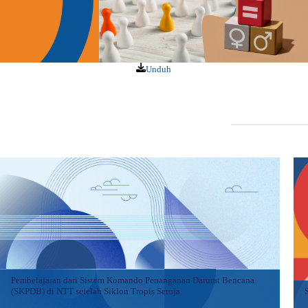
Unduh
Pembelajaran dari Sistem Komando Penanganan Darurat Bencana
(SKPDB) di NTT setelah Siklon Tropis Seroja.