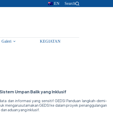
EN
Search
Galeri
KEGIATAN
stem Umpan Balik yang Inklusif
ta dan informasi yang sensitif GEDSI Panduan langkah-demi-
ntuk mengarusutamakan GEDSI ke dalam proyek penanggulangan
an aduan yang inklusif.