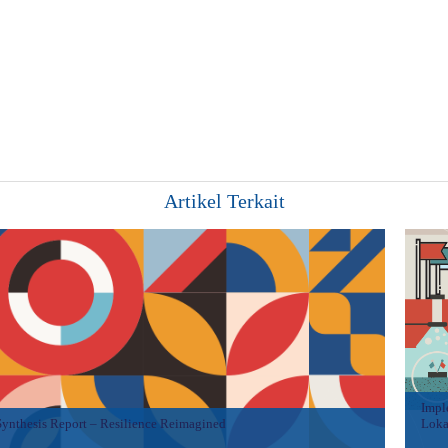
Artikel Terkait
Impl
Synthesis Report – Resilience Reimagined
Loka