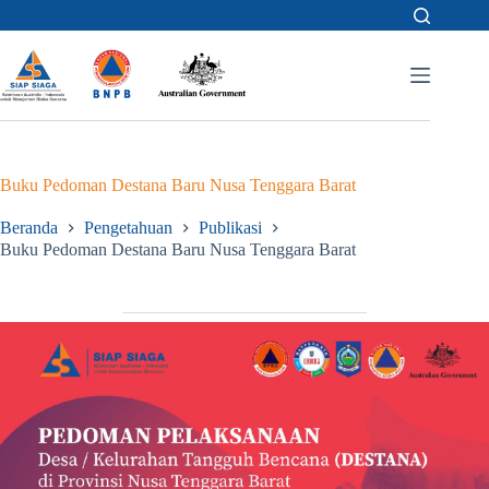
Skip
to
content
Buku Pedoman Destana Baru Nusa Tenggara Barat
Beranda
Pengetahuan
Publikasi
Buku Pedoman Destana Baru Nusa Tenggara Barat