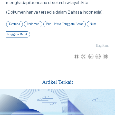
menghadapi bencana di seluruh wilayah kita.
(Dokumen hanya tersedia dalam Bahasa Indonesia).
Destana
Pedoman
Publ. Nusa Tenggara Barat
Nusa
Tenggara Barat
Bagikan:
F
X
L
W
E
a
i
h
m
c
n
a
a
e
k
t
i
b
e
s
l
Artikel Terkait
o
d
A
o
I
p
k
n
p