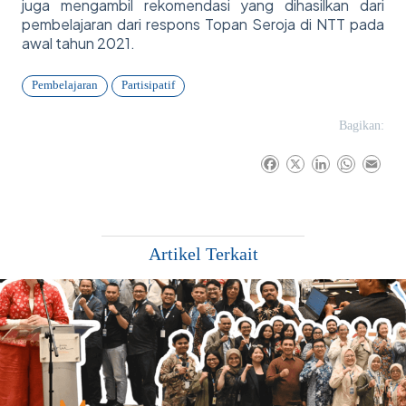
juga mengambil rekomendasi yang dihasilkan dari
pembelajaran dari respons Topan Seroja di NTT pada
awal tahun 2021.
Pembelajaran
Partisipatif
Bagikan:
F
X
L
W
E
a
i
h
m
c
n
a
a
e
k
t
i
b
e
s
l
Artikel Terkait
o
d
A
o
I
p
k
n
p