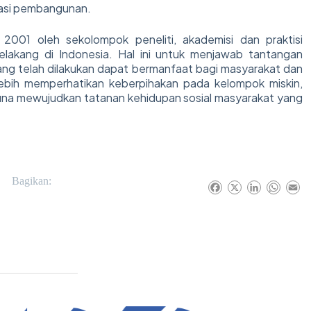
masi pembangunan.
2001 oleh sekolompok peneliti, akademisi dan praktisi
elakang di Indonesia. Hal ini untuk menjawab tantangan
 yang telah dilakukan dapat bermanfaat bagi masyarakat dan
lebih memperhatikan keberpihakan pada kelompok miskin,
una mewujudkan tatanan kehidupan sosial masyarakat yang
Bagikan:
F
X
L
W
E
a
i
h
m
c
n
a
a
e
k
t
i
b
e
s
l
o
d
A
o
I
p
k
n
p