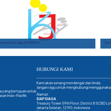
Yayasan Kita Juga (SANKITA)
Yaya
HUBUNGI KAMI
Kami akan senang mendengar dari Anda.
Jangan ragu untuk menghubungi menggunakan d
a yang bertujuan untuk
Alamat:
san Indo-Pasifik
SIAP SIAGA
Treasury Tower 59th Floor, District 8 SCBD Lot
Jakarta Selatan, 12190, Indonesia