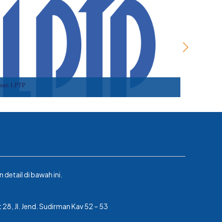
san LPTP
Universi
etail di bawah ini.
 28, Jl. Jend. Sudirman Kav 52 – 53