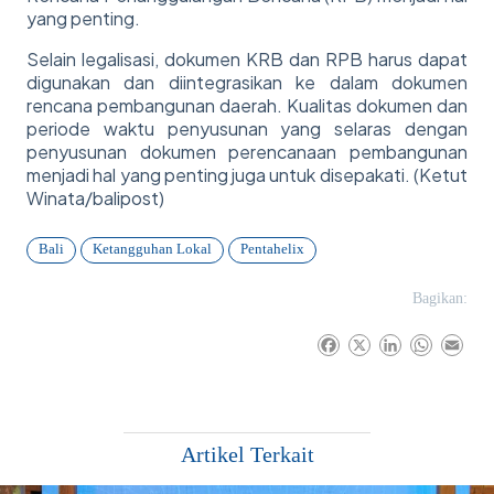
yang penting.
Selain legalisasi, dokumen KRB dan RPB harus dapat
digunakan dan diintegrasikan ke dalam dokumen
rencana pembangunan daerah. Kualitas dokumen dan
periode waktu penyusunan yang selaras dengan
penyusunan dokumen perencanaan pembangunan
menjadi hal yang penting juga untuk disepakati. (Ketut
Winata/balipost)
Bali
Ketangguhan Lokal
Pentahelix
Bagikan:
F
X
L
W
E
a
i
h
m
c
n
a
a
e
k
t
i
b
e
s
l
Artikel Terkait
o
d
A
o
I
p