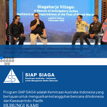
k
n
p
Field Visit to Glagaharjo Village: A Beacon of Anticipatory Action.
Resilience and Preparedness at the Foot of Mount Merapi.
Program SIAP SIAGA adalah Kemitraan Australia-Indonesia yang
bertujuan untuk menguatkan ketangguhan bencana di Indonesia
dan Kawasan Indo-Pasifik
HUBUNGI KAMI