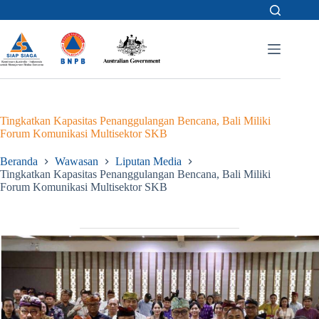
Skip
to
content
Tingkatkan Kapasitas Penanggulangan Bencana, Bali Miliki
Forum Komunikasi Multisektor SKB
Beranda
Wawasan
Liputan Media
Tingkatkan Kapasitas Penanggulangan Bencana, Bali Miliki
Forum Komunikasi Multisektor SKB