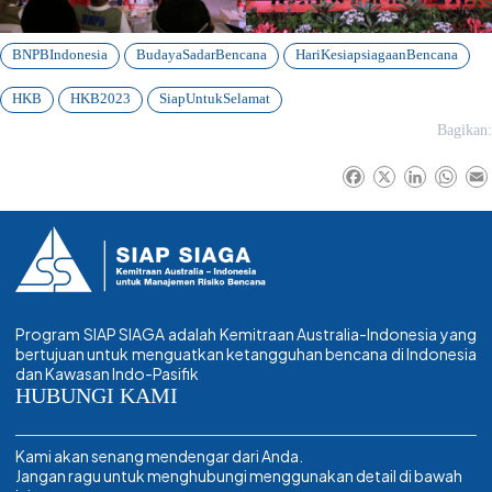
BNPBIndonesia
BudayaSadarBencana
HariKesiapsiagaanBencana
HKB
HKB2023
SiapUntukSelamat
Bagikan:
F
X
L
W
a
i
h
c
n
a
e
k
t
i
b
e
s
l
o
d
A
o
I
p
k
n
p
Program SIAP SIAGA adalah Kemitraan Australia-Indonesia yang
bertujuan untuk menguatkan ketangguhan bencana di Indonesia
dan Kawasan Indo-Pasifik
HUBUNGI KAMI
Kami akan senang mendengar dari Anda.
Jangan ragu untuk menghubungi menggunakan detail di bawah