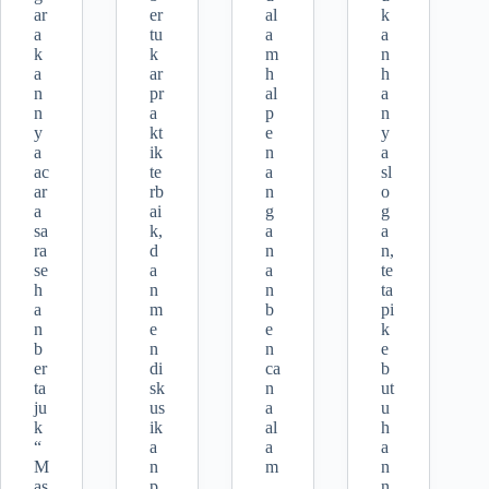
ar
er
al
k
a
tu
a
a
k
k
m
n
a
ar
h
h
n
pr
al
a
n
a
p
n
y
kt
e
y
a
ik
n
a
ac
te
a
sl
ar
rb
n
o
a
ai
g
g
sa
k,
a
a
ra
d
n
n,
se
a
a
te
h
n
n
ta
a
m
b
pi
n
e
e
k
b
n
n
e
er
di
ca
b
ta
sk
n
ut
ju
us
a
u
k
ik
al
h
“
a
a
a
M
n
m
n
as
p
,
n