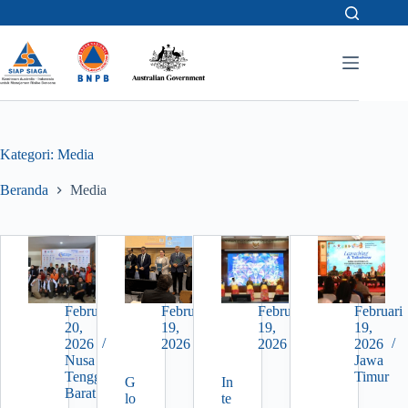
Skip
to
content
Kategori:
Media
Beranda
Media
Februari
Februari
Februari
Februari
20,
19,
19,
19,
2026
2026
2026
2026
Nusa
Jawa
Tenggara
Timur
G
In
Barat
lo
te