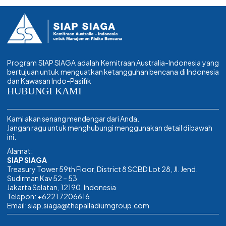
a
i
h
c
n
a
e
k
t
i
b
e
s
l
o
d
A
o
I
p
k
n
p
Program SIAP SIAGA adalah Kemitraan Australia-Indonesia yang
bertujuan untuk menguatkan ketangguhan bencana di Indonesia
dan Kawasan Indo-Pasifik
HUBUNGI KAMI
Kami akan senang mendengar dari Anda.
Jangan ragu untuk menghubungi menggunakan detail di bawah
ini.
Alamat:
SIAP SIAGA
Treasury Tower 59th Floor, District 8 SCBD Lot 28, Jl. Jend.
Sudirman Kav 52 – 53
Jakarta Selatan, 12190, Indonesia
Telepon: +6221 7206616
Email: siap.siaga@thepalladiumgroup.com