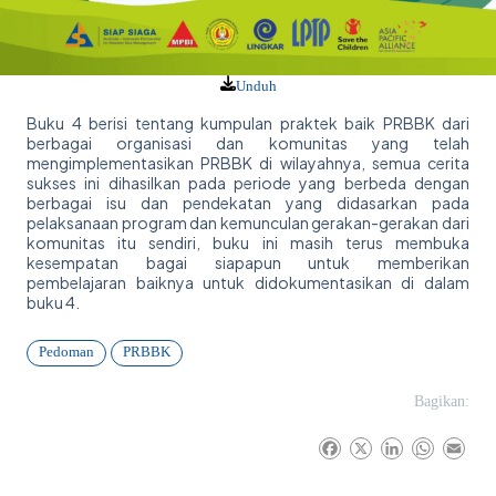
Unduh
Buku 4 berisi tentang kumpulan praktek baik PRBBK dari
berbagai organisasi dan komunitas yang telah
mengimplementasikan PRBBK di wilayahnya, semua cerita
sukses ini dihasilkan pada periode yang berbeda dengan
berbagai isu dan pendekatan yang didasarkan pada
pelaksanaan program dan kemunculan gerakan-gerakan dari
komunitas itu sendiri, buku ini masih terus membuka
kesempatan bagai siapapun untuk memberikan
pembelajaran baiknya untuk didokumentasikan di dalam
buku 4.
Pedoman
PRBBK
Bagikan:
F
X
L
W
E
a
i
h
m
c
n
a
a