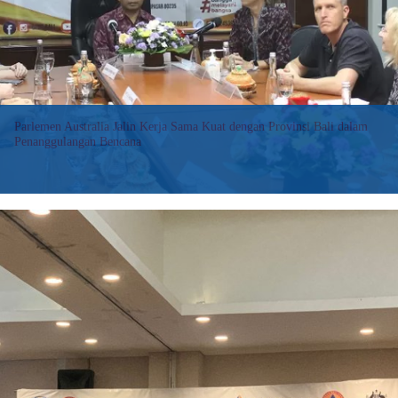
Indonesia
melalui
Kemitraan
Australia
Parlemen Australia Jalin Kerja Sama Kuat dengan Provinsi Bali dalam
Penanggulangan Bencana
BALIWARA.COM – Kepala Pelaksana Badan Penanggulangan
Bencana Daerah (BPBD) Provinsi Bali, I Made Rentin, dan jajaran
petugasnya menerima kunjungan penting dari Parlemen Australia di
Ruang Rapat Tanggap UPTD. Pengendalian Bencana Daerah BPBD
Provinsi Bali.
:
Baca selengkapnya>>
Parlemen
Australia
Jalin
Kerja
Sama
Kuat