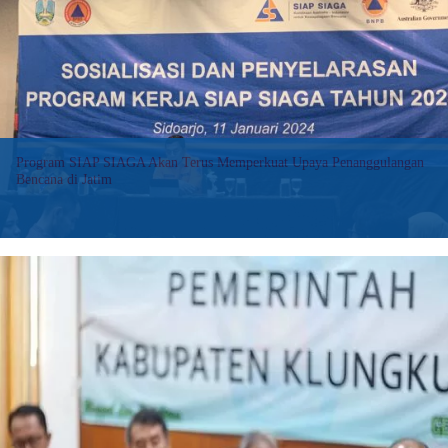
dengan
Provinsi
Bali
dalam
Penanggulangan
Bencana
Program SIAP SIAGA Akan Terus Memperkuat Upaya Penanggulangan
Bencana di Jatim
Jatim Newsroom – Program SIAP SIAGA masih akan terus
memperkuat penanggulangan bencana di Jawa Timur. Hal ini
disampaikan Team Leader Program SIAP SIAGA, Lucy Dickinson,
saat Sosialisasi dan Penyelarasan Program…
:
Baca selengkapnya>>
Program
SIAP
SIAGA
Akan
Terus
Memperkuat