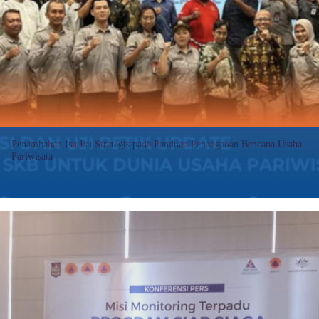
Siap
Siaga
Kemitraan
Indonesia-
Australia,
Ini
Harapan
Pj
Bupati
Klungkung
Penambahan Isu Isu Strategis pada Panduan Penanganan Bencana Usaha
Pariwisata
INDOBALINEWS – Badan Penanggulangan Bencana Daerah (BPBD)
Bali melakukan Sosialisasi dan Uji Petik Update Panduan Sertifikasi
Kesiapsiagaan Bencana (SKB) untuk Dunia Usaha Pariwisata.
:
Baca selengkapnya>>
Penambahan
Isu
Isu
Strategis