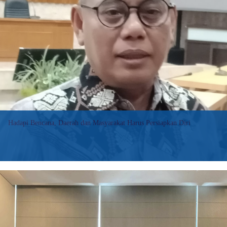
Bencana,
Perlu
Pembentukan
Museum
Hadapi Bencana, Daerah dan Masyarakat Harus Persiapkan Diri
Mataram (Suara NTB) – NTB merupakan salah satu daerah di
Indonesia yang rawan terjadinya bencana. Berbagai macam
bencana berpotensi terjadi di NTB, seperti gempa bumi, tanah
longsor, tsunami, banjir dan…
:
Baca selengkapnya>>
Hadapi