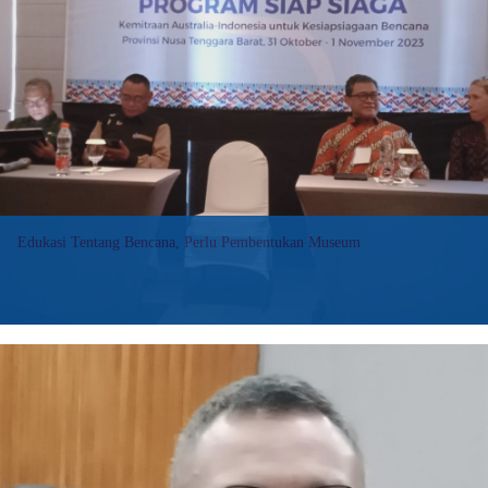
pada
Panduan
Penanganan
Bencana
Usaha
Pariwisata
Edukasi Tentang Bencana, Perlu Pembentukan Museum
Mataram (Suara NTB) – Sebagai salah satu daerah rawan bencana
di Indonesia, edukasi tentang berbagai macam potensi bencana
di NTB harus dilakukan. Salah satu cara memberikan edukasi terkait
kejadian bencana…
:
Baca selengkapnya>>
Edukasi
Tentang