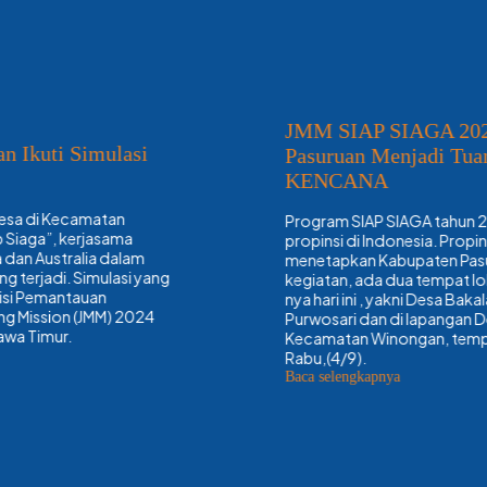
JMM SIAP SIAGA 2024, Kabupaten
Pasuruan Menjadi Tuan Rumah,Siapkan
KENCANA
Program SIAP SIAGA tahun 2024 dilakukan di 4
propinsi di Indonesia. Propinsi Jawa Timur sendiri
menetapkan Kabupaten Pasuruan sebagai tempat
kegiatan, ada dua tempat lokasi untuk pelaksanaan
nya hari ini , yakni Desa Bakalan, Kecamatan
Purwosari dan di lapangan Desa Bandaran,
Kecamatan Winongan, tempat awak media meliput.
Rabu,(4/9).
:
Baca selengkapnya
JMM
SIAP
SIAGA
2024,
Kabupaten
Pasuruan