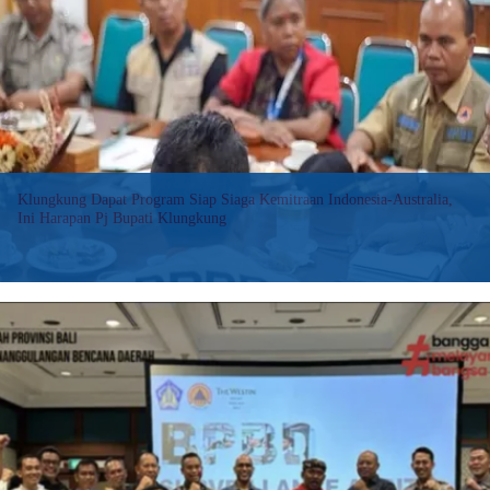
Upaya
Penanggulangan
Bencana
di
Jatim
Klungkung Dapat Program Siap Siaga Kemitraan Indonesia-Australia,
Ini Harapan Pj Bupati Klungkung
KLUNGKUNG, BALI EXPRESS – Bali menjadi salah satu Provinsi yang
mendukung program Siap Siaga yang merupakan kemitraan 5
tahun antara Indonesia dan Australia. Dan kali ini Kabupaten yang
mendapatkan program tersebut adalah Kabupaten Karangasem
dan…
:
Baca selengkapnya>>
Klungkung
Dapat
Program