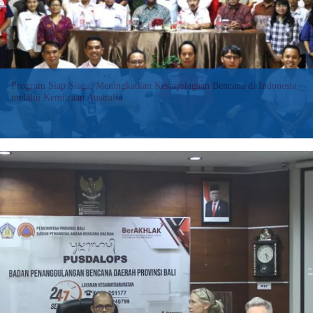
Program Siap Siaga, Meningkatkan Kesiapsiagaan Bencana di Indonesia
melalui Kemitraan Australia
Denpasar (Metrobali.com) – Program SIAP SIAGA, sebuah inisiatif
kemitraan antara Australia dan Indonesia untuk meningkatkan
kesiapsiagaan bencana, telah diluncurkan dengan tujuan utama
memperkuat kemampuan Indonesia dalam mencegah,
mempersiapkan, menanggapi, dan…
:
Baca selengkapnya>>
Program
Siap
Siaga,
Meningkatkan
Kesiapsiagaan
Bencana
di