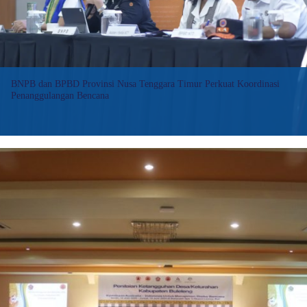
BNPB dan BPBD Provinsi Nusa Tenggara Timur Perkuat Koordinasi
Penanggulangan Bencana
Badan Nasional Penanggulangan Bencana (BNPB) dan Badan
Penanggulangan Bencana Daerah (BPBD) Provinsi Nusa Tenggara
Timur (NTT) menyelenggarakan Rapat Koordinasi Penanggulangan
Bencana Provinsi NTT
:
Baca selengkapnya>>
BNPB
dan
BPBD
Provinsi
Nusa
Tenggara
Timur
Perkuat