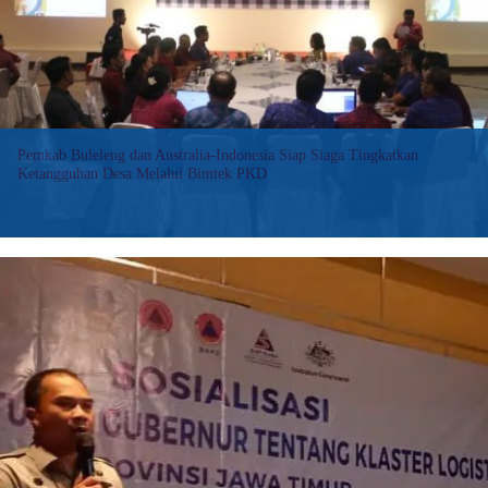
Koordinasi
Penanggulangan
Bencana
Pemkab Buleleng dan Australia-Indonesia Siap Siaga Tingkatkan
Ketangguhan Desa Melalui Bimtek PKD
GATRABALI.COM, BULELENG – Dalam upaya kesiap siagaan dan
ketangguhan bencana di desa/kelurahan, Pemerintah Kabupaten
Buleleng melalui Badan Penanggulangan Bencana Daerah (BPBD)
Kabupaten Buleleng yang bekerja sama kemitraan Australia –
Indonesia menyelenggarakan Bimtek…
:
Baca selengkapnya>>
Pemkab
Buleleng
dan
Australia-
Indonesia
Siap