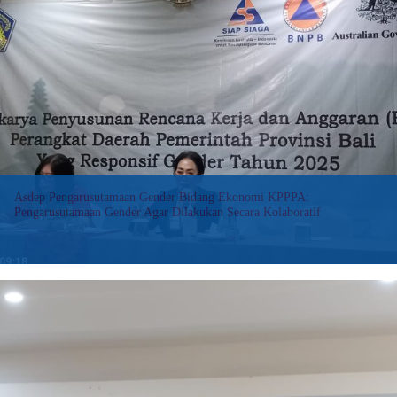
Program
Desa
Siaga
Bencana
KLU
Asdep Pengarusutamaan Gender Bidang Ekonomi KPPPA:
Pengarusutamaan Gender Agar Dilakukan Secara Kolaboratif
Pengarusutamaan gender (PUG) melalui program, kegiatan
maupun sub kegiatan pembangunan yang direncanakan dan
dilaksanakan oleh perangkat daerah tidak boleh sendiri-sendiri.
Pengarusutamaan gender harus dilakukan secara kolaboratif
dalam artian direncanakan, dianggarkan,…
:
Baca selengkapnya>>
Asdep