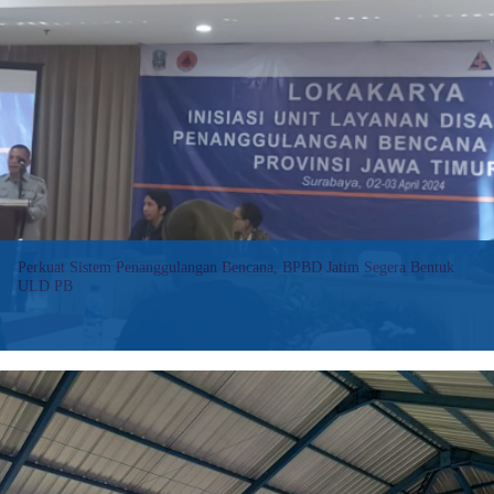
Pengarusutamaan
Gender
Bidang
Ekonomi
KPPPA:
Pengarusutamaan
Gender
Agar
Dilakukan
Secara
Kolaboratif
Perkuat Sistem Penanggulangan Bencana, BPBD Jatim Segera Bentuk
ULD PB
Jatim Newsroom – Badan Penanggulangan Bencana Daerah
(BPBD) Jawa Timur akan terus memperkuat sistem penanggulangan
bencana di Jatim, salah satunya dengan akan dibentuknya Unit
Layanan Disabilitas Penanggulangan Bencana (ULD PB).
:
Baca selengkapnya>>
Perkuat