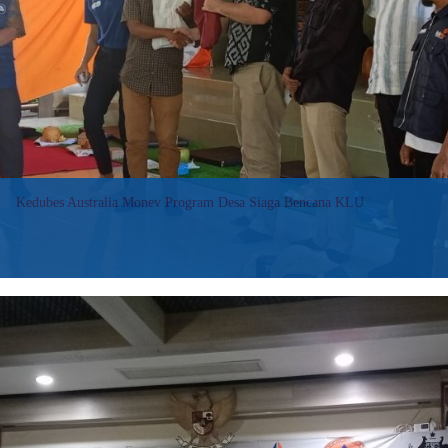
dan
Pemda
Pacitan
Jalin
Sinergi
Pengembangan
Destana
Inklusif
Kedubes Australia Monev Program Desa Siaga Bencana KLU
Tanjung (Suara NTB) – Kedutaan Besar (Kedubes) Australia di
Indonesia, diwakili atase, Simon Flores, mengunjung Kabupaten
Lombok Utara (KLU), Kamis (18/4). Kunjungan rombongan dari
Kedubes Australia itu dalam rangka monev program…
:
Baca selengkapnya>>
Kedubes
Australia
Monev