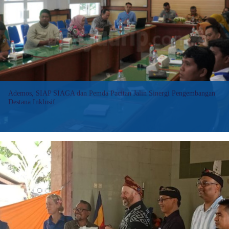
Bentuk
Klaster
Logistik,
Kelola
Bantuan
di
Area
Bencana
Ademos, SIAP SIAGA dan Pemda Pacitan Jalin Sinergi Pengembangan
Destana Inklusif
SuaraBanyuurip.com – Ditinjau dari segi geografis dan
klimatologis, Kabupaten Pacitan tergolong wilayah yang memiliki
tingkat kerawanan bencana cukup tinggi. Mulai bencana geologi,
bencana hidrometeorologi, bencana biologi hingga kegagalan
teknologi merupakan bencana-bencana…
:
Baca selengkapnya>>
Ademos,
SIAP
SIAGA