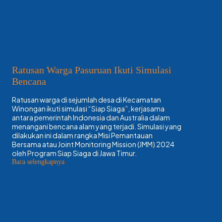
JMM SIAP SIAGA 2024, Kabupaten
Pasuruan Menjadi Tuan Rumah,Siapkan
KENCANA
Program SIAP SIAGA tahun 2024 dilakukan di 4
propinsi di Indonesia. Propinsi Jawa Timur sendiri
menetapkan Kabupaten Pasuruan sebagai tempat
kegiatan, ada dua tempat lokasi untuk pelaksanaan
nya hari ini , yakni Desa Bakalan, Kecamatan
Purwosari dan di lapangan Desa Bandaran,
Kecamatan Winongan, tempat awak media meliput.
Rabu,(4/9).
:
Baca selengkapnya
JMM
SIAP
SIAGA
2024,
Kabupaten
Pasuruan