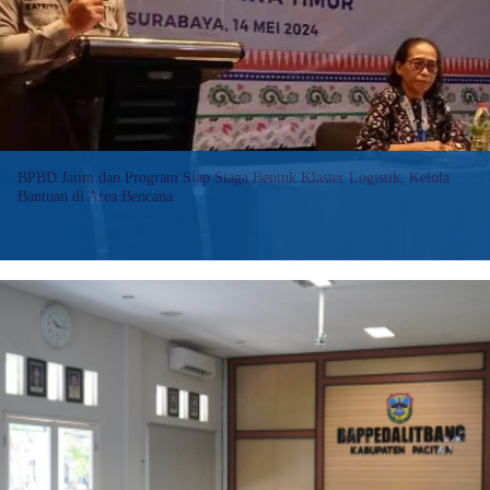
Siaga
Tingkatkan
Ketangguhan
Desa
Melalui
Bimtek
PKD
BPBD Jatim dan Program Siap Siaga Bentuk Klaster Logistik, Kelola
Bantuan di Area Bencana
Badan Penanggulangan Bencana Daerah (BPBD) Jawa Timur
bersama Program Siap Siaga berkolaborasi dalam upaya
mewujudkan tata kelola bantuan logistik di area terdampak
bencana yang lebih sistematis dan efektif.
:
Baca selengkapnya>>
BPBD
Jatim
dan
Program
Siap
Siaga