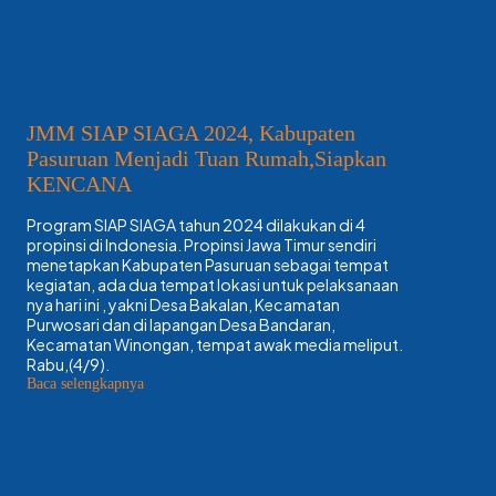
JMM SIAP SIAGA 2024, Kabupaten
Pasuruan Menjadi Tuan Rumah,Siapkan
KENCANA
Program SIAP SIAGA tahun 2024 dilakukan di 4
propinsi di Indonesia. Propinsi Jawa Timur sendiri
menetapkan Kabupaten Pasuruan sebagai tempat
kegiatan, ada dua tempat lokasi untuk pelaksanaan
nya hari ini , yakni Desa Bakalan, Kecamatan
Purwosari dan di lapangan Desa Bandaran,
Kecamatan Winongan, tempat awak media meliput.
Rabu,(4/9).
:
Baca selengkapnya
JMM
SIAP
SIAGA
2024,
Kabupaten
Pasuruan