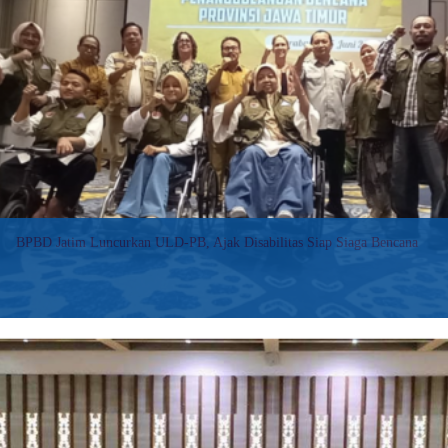
dan
Siap
Siaga
dalam
Manajemen
Kebencanaan
Bantu
Masyarakat
Mitigasi
Bencana
BPBD Jatim Luncurkan ULD-PB, Ajak Disabilitas Siap Siaga Bencana
URABAYAPAGI.COM, Surabaya – Badan Penanggulangan Bencana
Daerah (BPBD) Provinsi Jawa Timur bekerja sama dengan SIAP
SIAGA, sebuah kemitraan Pemerintah Australia dan Indonesia untuk
Pengelolaan Risiko Bencana, serta Organisasi Penyandang
Disabilitas (OPDis)…
:
Baca selengkapnya>>