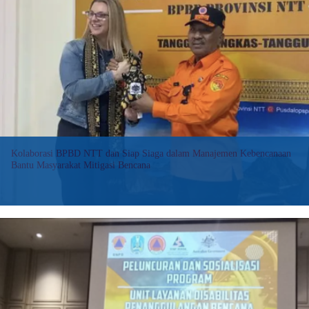
Perintis
Desa
Tangguh
Bencana
di
Tanah
Putih
Kupang
Kolaborasi BPBD NTT dan Siap Siaga dalam Manajemen Kebencanaan
Bantu Masyarakat Mitigasi Bencana
Liputan6.com, Kupang -Nusa Tenggara Timur (NTT) merupakan
provinsi berkepulauan dengan luas wilayah hingga 47,952 km
persegi, memiliki tingkat kerentanan bencana.
:
Baca selengkapnya>>
Kolaborasi
BPBD
NTT