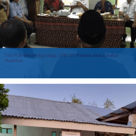
Buku
Praktik
Baik
Penanggulangan
Bencana
Usai FGD Destana Siap Siaga, LPBI NU Pasuruan Akan Libatkan
Disabilitas
Pengurus Cabang (PC) Lembaga Penanggulangan Bancana dan
Perubahan Iklim Nahdlatul Ulama (LPBINU) Kabupaten Pasuruan
menggelar Focus Group Discussion (FGD) Desa Tangguh Bencana
(Destana) Siap Siaga di Balai Desa Kecamatan Winongan Lor.
:
Baca selengkapnya>>
Usai
FGD
Destana
Siap