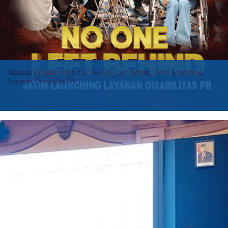
perkuat
manajemen
bencana
Majalah Tangguh Edisi #12: No One Left Behind, Jatim Launching
Layanan Disabilitas PB
Majalah Tangguh edisi ke-12 tahun 2024 menyoroti inovasi dan
kolaborasi strategis yang dilakukan BPBD Provinsi Jawa Timur,
khususnya melalui pembentukan Unit Layanan Disabilitas
Penanggulangan Bencana (ULD-PB). Inisiatif ini merupakan
langkah…
:
Baca selengkapnya>>
Majalah
Tangguh
Edisi
#12:
No
One