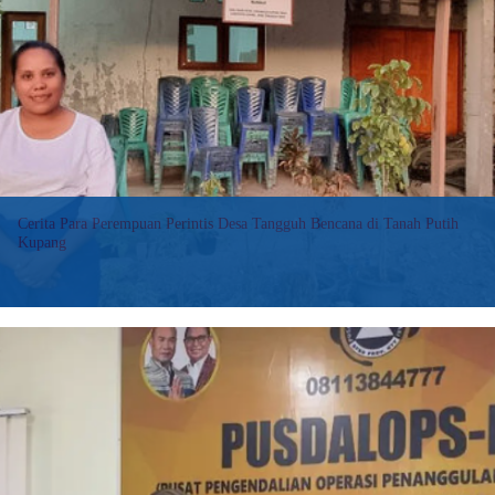
Siaga,
LPBI
NU
Pasuruan
Akan
Libatkan
Disabilitas
Cerita Para Perempuan Perintis Desa Tangguh Bencana di Tanah Putih
Kupang
Angin sejuk menyapa sejumlah perempuan yang berkumpul di Balai
Desa Tanah Putih, Kabupaten Kupang, Nusa Tenggara Timur, Selasa
(25/6) sore. Mereka datang untuk berlatih cara membangun desa
tangguh.
:
Baca selengkapnya>>
Cerita
Para
Perempuan