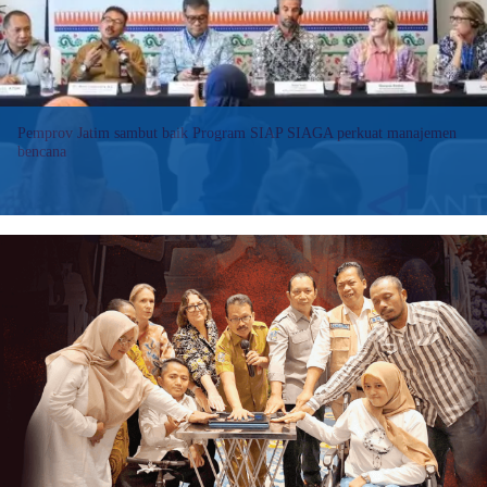
Pemprov Jatim sambut baik Program SIAP SIAGA perkuat manajemen
bencana
Pemerintah Provinsi (Pemprov) Jawa Timur (Jatim) menyambut baik
Program Siap Siaga yang merupakan kemitraan Australia-
Indonesia untuk manajemen risiko bencana guna meningkatkan
kemampuan Indonesia dalam mencegah, mempersiapkan,
menanggapi, dan memulihkan diri…
:
Baca selengkapnya>>
Pemprov
Jatim
sambut
baik
Program
SIAP
SIAGA