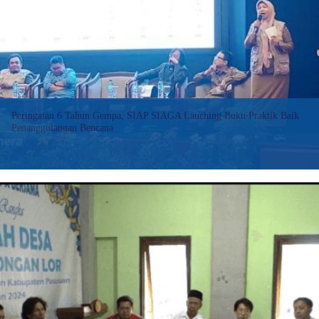
Left
Behind,
Jatim
Launching
Layanan
Disabilitas
PB
Peringatan 6 Tahun Gempa, SIAP SIAGA Lauching Buku Praktik Baik
Penanggulangan Bencana
Rahmat menyampaikan, dalam proses penanggulangan gempa
Lombok 2018 banyak hal baru yang bisa menjadi pembelajaran
bagi generasi mendatang.
:
Baca selengkapnya>>
Peringatan
6
Tahun
Gempa,
SIAP
SIAGA
Lauching